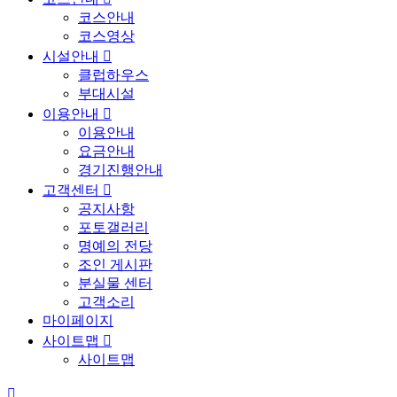
코스안내
코스영상
시설안내

클럽하우스
부대시설
이용안내

이용안내
요금안내
경기진행안내
고객센터

공지사항
포토갤러리
명예의 전당
조인 게시판
분실물 센터
고객소리
마이페이지
사이트맵

사이트맵
