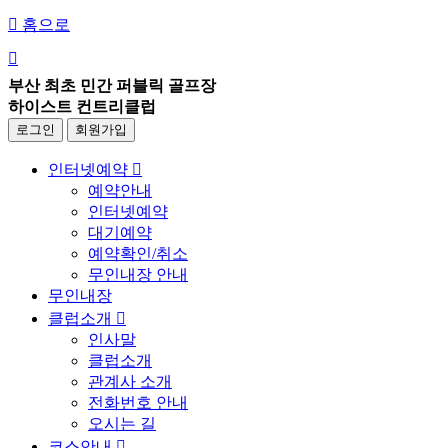

홈으로

부산 최초 민간 퍼블릭 골프장
하이스트 컨트리클럽
로그인
회원가입
인터넷예약

예약안내
인터넷예약
대기예약
예약확인/취소
무인내장 안내
무인내장
클럽소개

인사말
클럽소개
관계사 소개
전화번호 안내
오시는 길
코스안내
