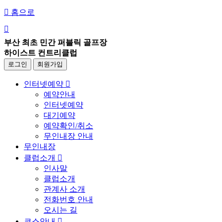

홈으로

부산 최초 민간 퍼블릭 골프장
하이스트 컨트리클럽
로그인
회원가입
인터넷예약

예약안내
인터넷예약
대기예약
예약확인/취소
무인내장 안내
무인내장
클럽소개

인사말
클럽소개
관계사 소개
전화번호 안내
오시는 길
코스안내
