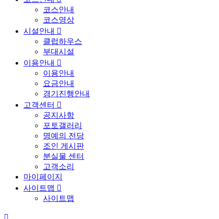
코스안내
코스영상
시설안내

클럽하우스
부대시설
이용안내

이용안내
요금안내
경기진행안내
고객센터

공지사항
포토갤러리
명예의 전당
조인 게시판
분실물 센터
고객소리
마이페이지
사이트맵

사이트맵
