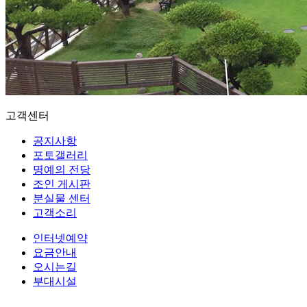
고객센터
공지사항
포토갤러리
명예의 전당
조인 게시판
분실물 센터
고객소리
인터넷예약
요금안내
오시는길
부대시설