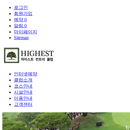
로그인
회원가입
예약
0
알림
0
마이페이지
Sitemap
인터넷예약
클럽소개
코스안내
시설안내
이용안내
고객센터