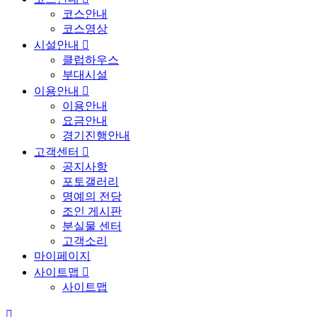
코스안내
코스영상
시설안내

클럽하우스
부대시설
이용안내

이용안내
요금안내
경기진행안내
고객센터

공지사항
포토갤러리
명예의 전당
조인 게시판
분실물 센터
고객소리
마이페이지
사이트맵

사이트맵
