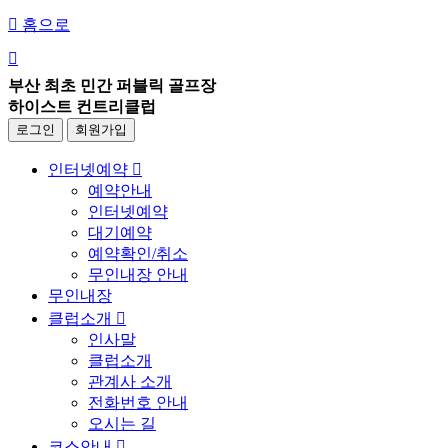

홈으로

부산 최초 민간 퍼블릭 골프장
하이스트 컨트리클럽
로그인
회원가입
인터넷예약

예약안내
인터넷예약
대기예약
예약확인/취소
무인내장 안내
무인내장
클럽소개

인사말
클럽소개
관계사 소개
전화번호 안내
오시는 길
코스안내
