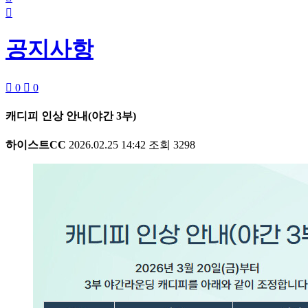

공지사항

0

0
캐디피 인상 안내(야간 3부)
하이스트CC
2026.02.25 14:42
조회
3298