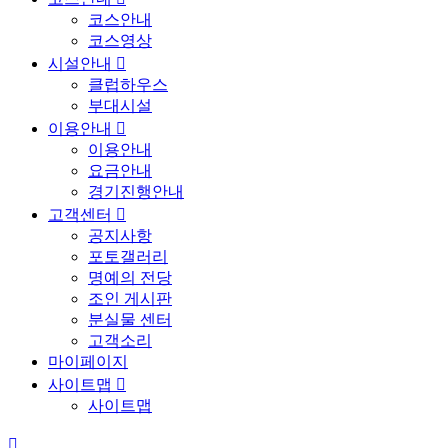
코스안내
코스영상
시설안내

클럽하우스
부대시설
이용안내

이용안내
요금안내
경기진행안내
고객센터

공지사항
포토갤러리
명예의 전당
조인 게시판
분실물 센터
고객소리
마이페이지
사이트맵

사이트맵
