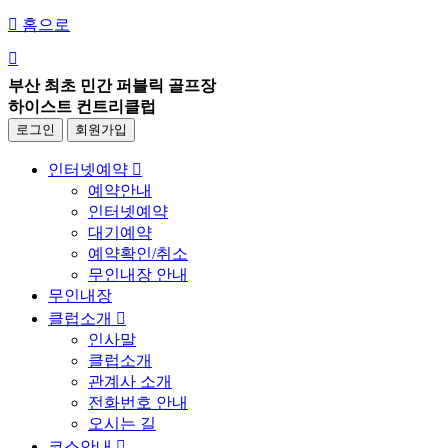

홈으로

부산 최초 민간 퍼블릭 골프장
하이스트 컨트리클럽
로그인
회원가입
인터넷예약

예약안내
인터넷예약
대기예약
예약확인/취소
무인내장 안내
무인내장
클럽소개

인사말
클럽소개
관계사 소개
전화번호 안내
오시는 길
코스안내
