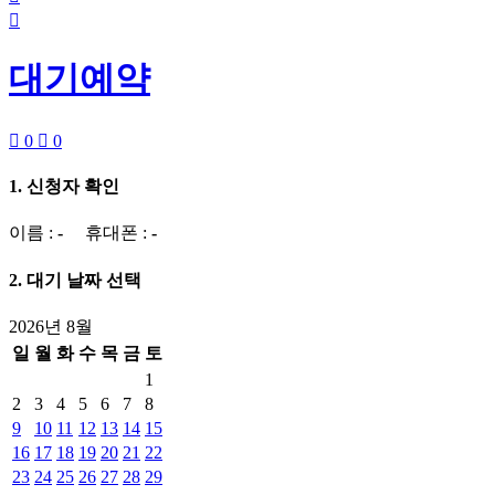

대기예약

0

0
1. 신청자 확인
이름 :
-
휴대폰 :
-
2. 대기 날짜 선택
2026년 8월
일
월
화
수
목
금
토
1
2
3
4
5
6
7
8
9
10
11
12
13
14
15
16
17
18
19
20
21
22
23
24
25
26
27
28
29