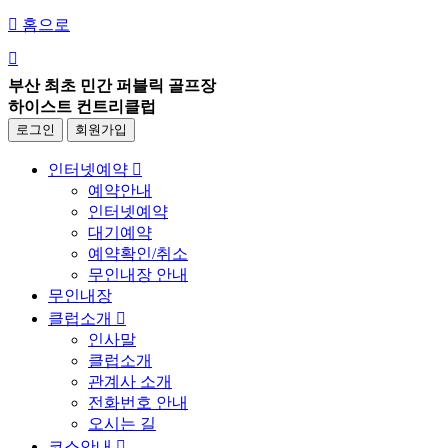

홈으로

부산 최초 민간 퍼블릭 골프장
하이스트 컨트리클럽
로그인
회원가입
인터넷예약

예약안내
인터넷예약
대기예약
예약확인/취소
무인내장 안내
무인내장
클럽소개

인사말
클럽소개
관계사 소개
전화번호 안내
오시는 길
코스안내
