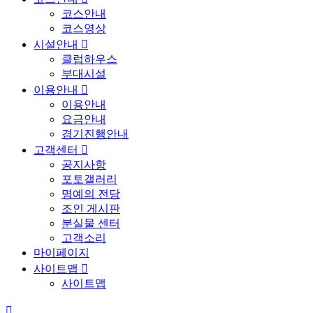
코스안내
코스영상
시설안내

클럽하우스
부대시설
이용안내

이용안내
요금안내
경기진행안내
고객센터

공지사항
포토갤러리
명예의 전당
조인 게시판
분실물 센터
고객소리
마이페이지
사이트맵

사이트맵
